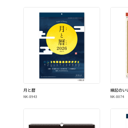
kleid
月と暦
縁起のい
NK-8943
NK-8074