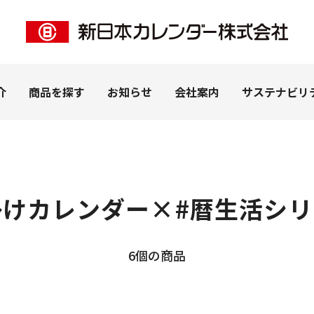
介
商品を探す
お知らせ
会社案内
サステナビリ
掛けカレンダー
×
#暦生活シリ
ー事業
客様
私たちの想い
ペピイ事業
法人のお客様
拠点紹介
ＰＨＰ事業
ピックアップ
（株式会社PEPPY）
カレンダー（名入れ）
カタログを見る
6個の商品
子
うちわ・扇子（名入れ）
学習帳
ナリー
DECO（SP商品）