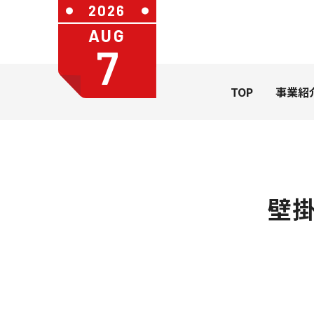
2026
AUG
7
TOP
事業紹
壁
社長メッセージ
会社概要
カレンダ
一般のお
カレンダー
うちわ・扇
学習帳
ステーショ