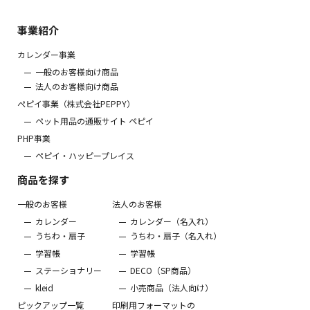
事業紹介
カレンダー事業
一般のお客様向け商品
法人のお客様向け商品
ぺピイ事業（株式会社PEPPY）
ペット用品の通販サイト ペピイ
PHP事業
ペピイ・ハッピープレイス
商品を探す
一般のお客様
法人のお客様
カレンダー
カレンダー（名入れ）
うちわ・扇子
うちわ・扇子（名入れ）
学習帳
学習帳
ステーショナリー
DECO（SP商品）
kleid
小売商品（法人向け）
ピックアップ一覧
印刷用フォーマットの