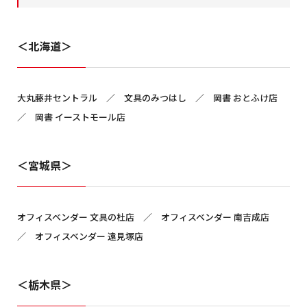
＜北海道＞
大丸藤井セントラル ／ 文具のみつはし ／ 岡書 おとふけ店
／ 岡書 イーストモール店
＜宮城県＞
オフィスベンダー 文具の杜店 ／ オフィスベンダー 南吉成店
／ オフィスベンダー 遠見塚店
＜栃木県＞