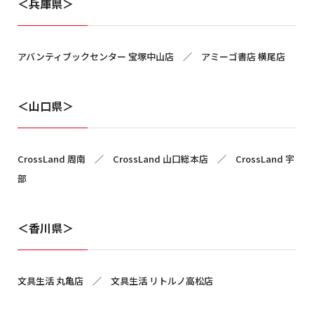
＜兵庫県＞
アバンティブックセンター 宝塚中山店 ／ アミーゴ書店 横尾店
＜山口県＞
CrossLand 周南 ／ CrossLand 山口総本店 ／ CrossLand 宇
部
＜香川県＞
文具生活 丸亀店 ／ 文具生活 リトルノ高松店