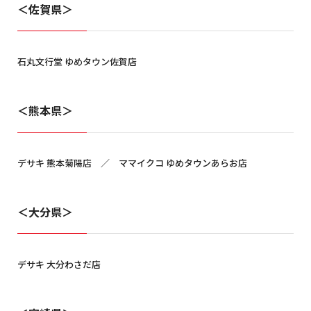
＜佐賀県＞
石丸文行堂 ゆめタウン佐賀店
＜熊本県＞
デサキ 熊本菊陽店 ／ ママイクコ ゆめタウンあらお店
＜大分県＞
デサキ 大分わさだ店