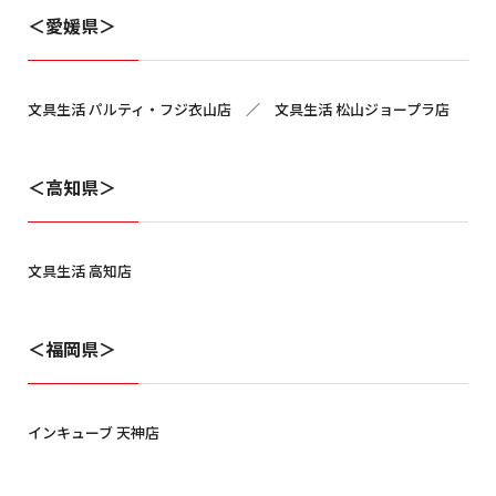
＜愛媛県＞
文具生活 パルティ・フジ衣山店 ／ 文具生活 松山ジョープラ店
＜高知県＞
文具生活 高知店
＜福岡県＞
インキューブ 天神店