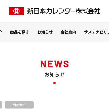
介
商品を探す
お知らせ
会社案内
サステナビリ
NEWS
お知らせ
ー事業
客様
私たちの想い
ペピイ事業
法人のお客様
拠点紹介
ＰＨＰ事業
ピックアップ
（株式会社PEPPY）
カレンダー（名入れ）
カタログを見る
子
うちわ・扇子（名入れ）
学習帳
商品情報
ナリー
DECO（SP商品）