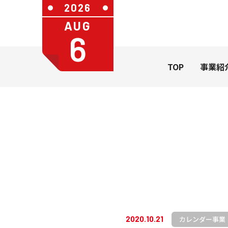
2026
AUG
6
TOP
事業紹
社長メッセージ
会社概要
カレンダ
一般のお
カレンダー
うちわ・扇
学習帳
カレンダー事業
2020.10.21
ステーショ