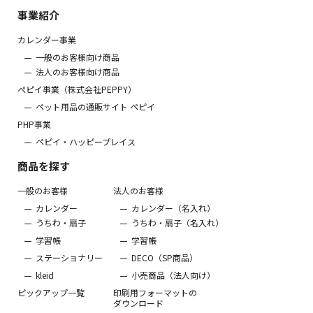
事業紹介
カレンダー事業
一般のお客様向け商品
法人のお客様向け商品
ぺピイ事業（株式会社PEPPY）
ペット用品の通販サイト ペピイ
PHP事業
ペピイ・ハッピープレイス
商品を探す
一般のお客様
法人のお客様
カレンダー
カレンダー（名入れ）
うちわ・扇子
うちわ・扇子（名入れ）
学習帳
学習帳
ステーショナリー
DECO（SP商品）
kleid
小売商品（法人向け）
ピックアップ一覧
印刷用フォーマットの
ダウンロード