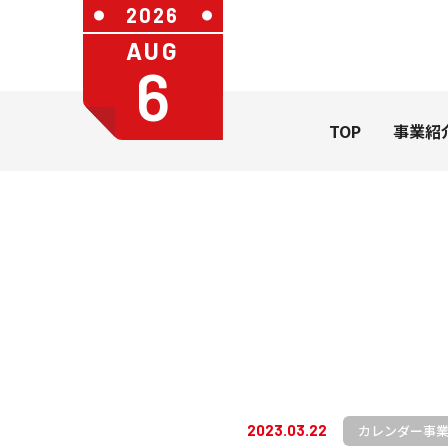
2026
AUG
6
TOP
事業紹
社長メッセージ
会社概要
カレンダ
一般のお
カレンダー
うちわ・扇
学習帳
カレンダー事
2023.03.22
ステーショ