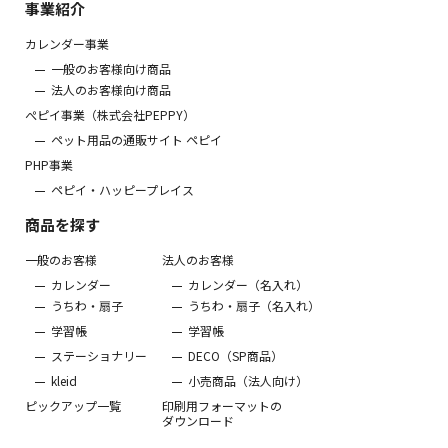
事業紹介
カレンダー事業
一般のお客様向け商品
法人のお客様向け商品
ぺピイ事業（株式会社PEPPY）
ペット用品の通販サイト ペピイ
PHP事業
ペピイ・ハッピープレイス
商品を探す
一般のお客様
法人のお客様
カレンダー
カレンダー（名入れ）
うちわ・扇子
うちわ・扇子（名入れ）
学習帳
学習帳
ステーショナリー
DECO（SP商品）
kleid
小売商品（法人向け）
ピックアップ一覧
印刷用フォーマットの
ダウンロード