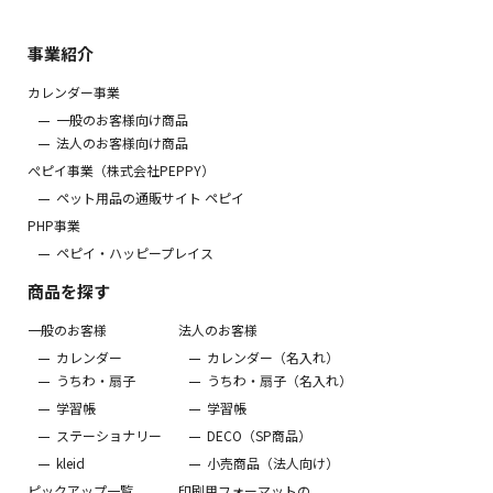
事業紹介
カレンダー事業
一般のお客様向け商品
法人のお客様向け商品
ぺピイ事業（株式会社PEPPY）
ペット用品の通販サイト ペピイ
PHP事業
ペピイ・ハッピープレイス
商品を探す
一般のお客様
法人のお客様
カレンダー
カレンダー（名入れ）
うちわ・扇子
うちわ・扇子（名入れ）
学習帳
学習帳
ステーショナリー
DECO（SP商品）
kleid
小売商品（法人向け）
ピックアップ一覧
印刷用フォーマットの