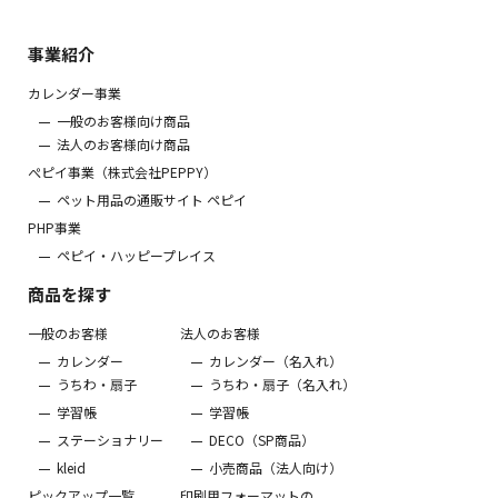
事業紹介
カレンダー事業
一般のお客様向け商品
法人のお客様向け商品
ぺピイ事業（株式会社PEPPY）
ペット用品の通販サイト ペピイ
PHP事業
ペピイ・ハッピープレイス
商品を探す
一般のお客様
法人のお客様
カレンダー
カレンダー（名入れ）
うちわ・扇子
うちわ・扇子（名入れ）
学習帳
学習帳
ステーショナリー
DECO（SP商品）
kleid
小売商品（法人向け）
ピックアップ一覧
印刷用フォーマットの