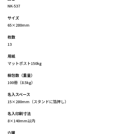
NK-537
サイズ
65×280mm
枚数
13
用紙
マットポスト150kg
梱包数（重量）
100冊（8.5kg）
名入スペース
15×280mm（スタンドに箔押し）
名入印刷寸法
8×140mm以内
六曜