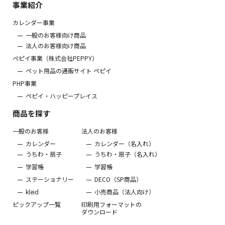
事業紹介
カレンダー事業
一般のお客様向け商品
法人のお客様向け商品
ぺピイ事業（株式会社PEPPY）
ペット用品の通販サイト ペピイ
PHP事業
ペピイ・ハッピープレイス
商品を探す
一般のお客様
法人のお客様
カレンダー
カレンダー（名入れ）
うちわ・扇子
うちわ・扇子（名入れ）
学習帳
学習帳
ステーショナリー
DECO（SP商品）
kleid
小売商品（法人向け）
ピックアップ一覧
印刷用フォーマットの
ダウンロード