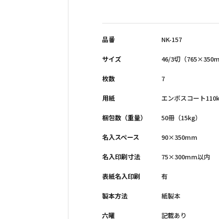
小売商品（法人向け）
品番
NK-157
サイズ
46/3切（765×35
枚数
7
用紙
エンボスコート110k
梱包数（重量）
50冊（15kg）
名入スペース
90×350mm
名入印刷寸法
75×300mm以内
表紙名入印刷
有
製本方法
紙製本
六曜
記載あり