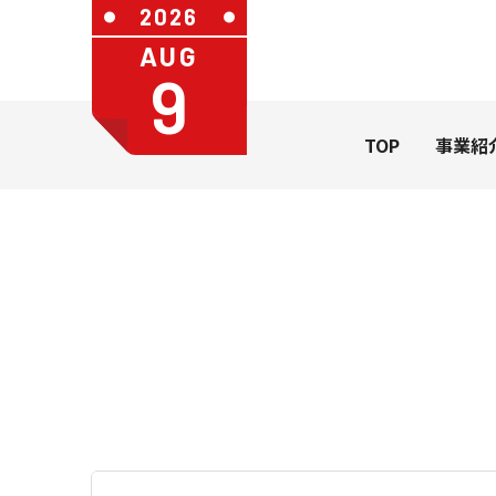
2026
AUG
9
TOP
事業紹
社長メッセージ
会社概要
カレンダ
一般のお
カレンダー
うちわ・扇
学習帳
ステーショ