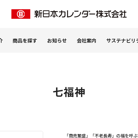
介
商品を探す
お知らせ
会社案内
サステナビリ
七福神
ー事業
客様
私たちの想い
ペピイ事業
法人のお客様
拠点紹介
ＰＨＰ事業
ピックアップ
（株式会社PEPPY）
カレンダー（名入れ）
カタログを見る
子
うちわ・扇子（名入れ）
学習帳
ナリー
DECO（SP商品）
「商売繁盛」「不老長寿」の福を呼ぶ