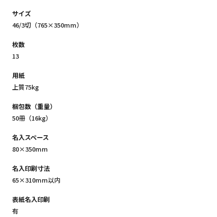
サイズ
46/3切（765×350mm）
枚数
13
用紙
上質75kg
梱包数（重量）
50冊（16kg）
名入スペース
80×350mm
名入印刷寸法
65×310mm以内
表紙名入印刷
有