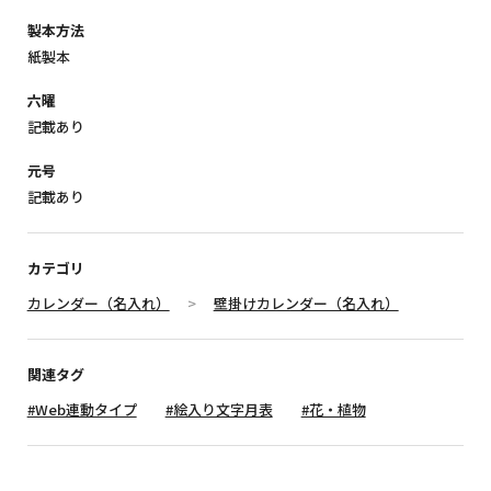
製本方法
紙製本
六曜
記載あり
元号
記載あり
カテゴリ
カレンダー（名入れ）
壁掛けカレンダー（名入れ）
関連タグ
#Web連動タイプ
#絵入り文字月表
#花・植物