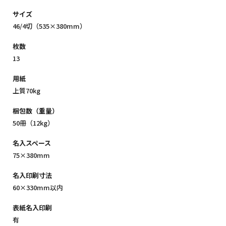
サイズ
46/4切（535×380mm）
枚数
13
用紙
上質70kg
梱包数（重量）
50冊（12kg）
名入スペース
75×380mm
名入印刷寸法
60×330mm以内
表紙名入印刷
有