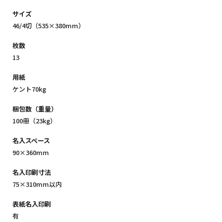
サイズ
46/4切（535×380mm）
枚数
13
用紙
ケント70kg
梱包数（重量）
100冊（23kg）
名入スペース
90×360mm
名入印刷寸法
75×310mm以内
表紙名入印刷
有