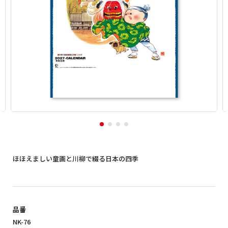
ほほえましい童画と川柳で綴る日本の四季
品番
NK-76