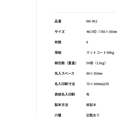
小売商品（法人向け）
品番
NK-952
サイズ
46/3切（765×350
枚数
6
用紙
マットコート90kg
梱包数（重量）
50冊（11kg）
名入スペース
90×350㎜
名入印刷寸法
75×300㎜以内
表紙名入印刷
有
製本方法
紙製本
六曜
記載あり