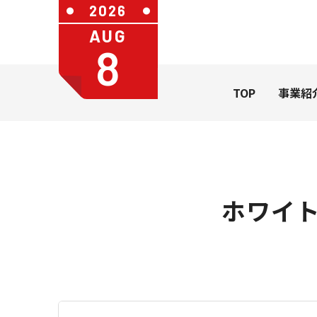
2026
AUG
8
TOP
事業紹
ホワイト
社長メッセージ
会社概要
カレンダ
一般のお
カレンダー
うちわ・扇
学習帳
ステーショ