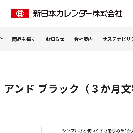
介
商品を探す
お知らせ
会社案内
サステナビリ
 アンド ブラック（３か月
ー事業
客様
私たちの想い
ペピイ事業
法人のお客様
拠点紹介
ＰＨＰ事業
ピックアップ
（株式会社PEPPY）
カレンダー（名入れ）
カタログを見る
子
うちわ・扇子（名入れ）
学習帳
ナリー
DECO（SP商品）
シンプルさと使いやすさを求めた3か