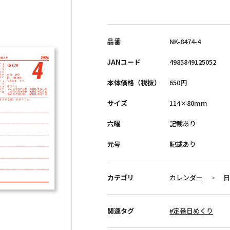
小売商品（法人向け）
品番
NK-8474-4
JANコード
4985849125052
本体価格（税抜）
650円
サイズ
114×80mm
六曜
記載あり
元号
記載あり
カテゴリ
カレンダー
関連タグ
#定番日めくり