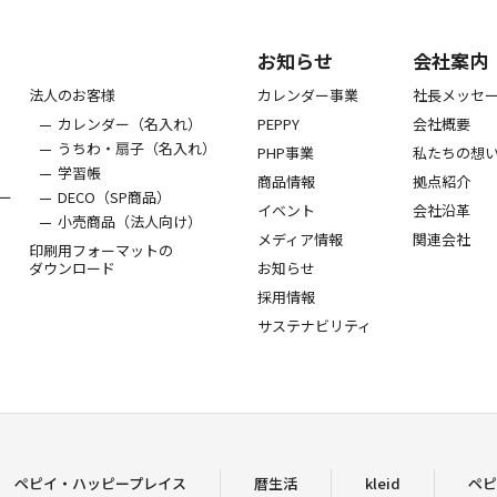
お知らせ
会社案内
法人のお客様
カレンダー事業
社長メッセ
カレンダー（名入れ）
PEPPY
会社概要
うちわ・扇子（名入れ）
PHP事業
私たちの想
学習帳
商品情報
拠点紹介
ー
DECO（SP商品）
イベント
会社沿革
小売商品（法人向け）
メディア情報
関連会社
印刷用フォーマットの
ダウンロード
お知らせ
採用情報
サステナビリティ
ペピイ・ハッピープレイス
暦生活
kleid
ペピ