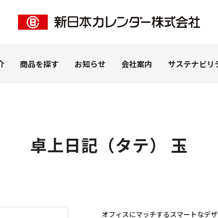
介
商品を探す
お知らせ
会社案内
サステナビリ
卓上日記（タテ） 玉
ー事業
客様
私たちの想い
ペピイ事業
法人のお客様
拠点紹介
ＰＨＰ事業
ピックアップ
（株式会社PEPPY）
カレンダー（名入れ）
カタログを見る
子
うちわ・扇子（名入れ）
学習帳
ナリー
DECO（SP商品）
オフィスにマッチするスマートなデザ