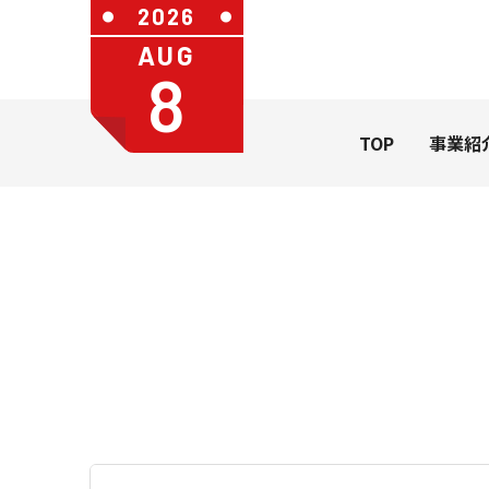
2026
AUG
8
TOP
事業紹
社長メッセージ
会社概要
カレンダ
一般のお
カレンダー
うちわ・扇
学習帳
ステーショ