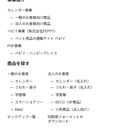
カレンダー事業
一般のお客様向け商品
法人のお客様向け商品
ぺピイ事業（株式会社PEPPY）
ペット用品の通販サイト ペピイ
PHP事業
ペピイ・ハッピープレイス
商品を探す
一般のお客様
法人のお客様
カレンダー
カレンダー（名入れ）
うちわ・扇子
うちわ・扇子（名入れ）
学習帳
学習帳
ステーショナリー
DECO（SP商品）
kleid
小売商品（法人向け）
ピックアップ一覧
印刷用フォーマットの
ダウンロード