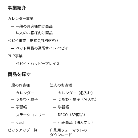
事業紹介
カレンダー事業
一般のお客様向け商品
法人のお客様向け商品
ぺピイ事業（株式会社PEPPY）
ペット用品の通販サイト ペピイ
PHP事業
ペピイ・ハッピープレイス
商品を探す
一般のお客様
法人のお客様
カレンダー
カレンダー（名入れ）
うちわ・扇子
うちわ・扇子（名入れ）
学習帳
学習帳
ステーショナリー
DECO（SP商品）
kleid
小売商品（法人向け）
ピックアップ一覧
印刷用フォーマットの
ダウンロード