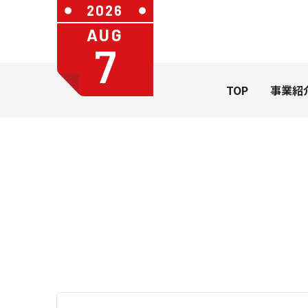
2026
AUG
7
TOP
事業紹
社長メッセージ
会社概要
カレンダ
一般のお
カレンダー
うちわ・扇
学習帳
ステーショ