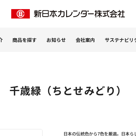
介
商品を探す
お知らせ
会社案内
サステナビリ
千歳緑（ちとせみどり）
ー事業
客様
私たちの想い
ペピイ事業
法人のお客様
拠点紹介
ＰＨＰ事業
ピックアップ
（株式会社PEPPY）
カレンダー（名入れ）
カタログを見る
子
うちわ・扇子（名入れ）
学習帳
ナリー
DECO（SP商品）
日本の伝統色から7色を厳選。日本ら