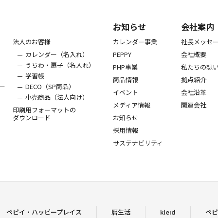
お知らせ
会社案内
法人のお客様
カレンダー事業
社長メッセ
カレンダー（名入れ）
PEPPY
会社概要
うちわ・扇子（名入れ）
PHP事業
私たちの想
学習帳
商品情報
拠点紹介
ー
DECO（SP商品）
イベント
会社沿革
小売商品（法人向け）
メディア情報
関連会社
印刷用フォーマットの
ダウンロード
お知らせ
採用情報
サステナビリティ
ペピイ・ハッピープレイス
暦生活
kleid
ペピ