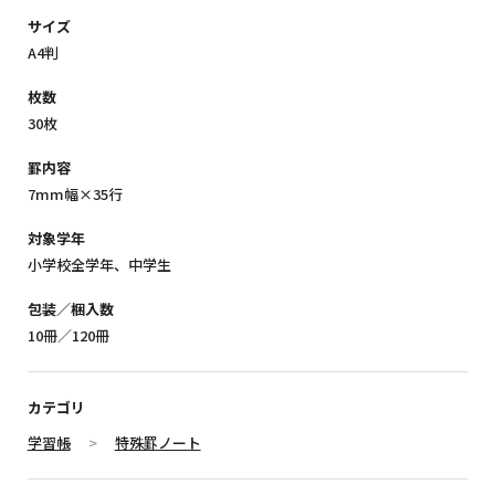
サイズ
A4判
枚数
30枚
罫内容
7mm幅×35行
対象学年
小学校全学年、中学生
包装／梱入数
10冊／120冊
カテゴリ
学習帳
特殊罫ノート