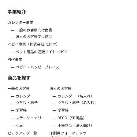
事業紹介
カレンダー事業
一般のお客様向け商品
法人のお客様向け商品
ぺピイ事業（株式会社PEPPY）
ペット用品の通販サイト ペピイ
PHP事業
ペピイ・ハッピープレイス
商品を探す
一般のお客様
法人のお客様
カレンダー
カレンダー（名入れ）
うちわ・扇子
うちわ・扇子（名入れ）
学習帳
学習帳
ステーショナリー
DECO（SP商品）
kleid
小売商品（法人向け）
ピックアップ一覧
印刷用フォーマットの