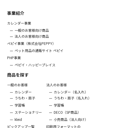
事業紹介
カレンダー事業
一般のお客様向け商品
法人のお客様向け商品
ぺピイ事業（株式会社PEPPY）
ペット用品の通販サイト ペピイ
PHP事業
ペピイ・ハッピープレイス
商品を探す
一般のお客様
法人のお客様
カレンダー
カレンダー（名入れ）
うちわ・扇子
うちわ・扇子（名入れ）
学習帳
学習帳
ステーショナリー
DECO（SP商品）
kleid
小売商品（法人向け）
ピックアップ一覧
印刷用フォーマットの