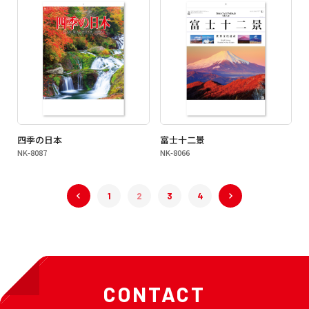
四季の日本
富士十二景
NK-8087
NK-8066
« 前へ
1
2
3
次へ »
4
CONTACT